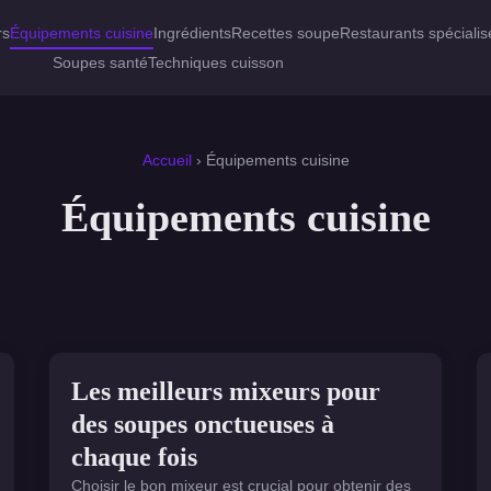
rs
Équipements cuisine
Ingrédients
Recettes soupe
Restaurants spécialis
Soupes santé
Techniques cuisson
Accueil
› Équipements cuisine
Équipements cuisine
ÉQUIPEMENTS CUISINE
Les meilleurs mixeurs pour
des soupes onctueuses à
chaque fois
Choisir le bon mixeur est crucial pour obtenir des