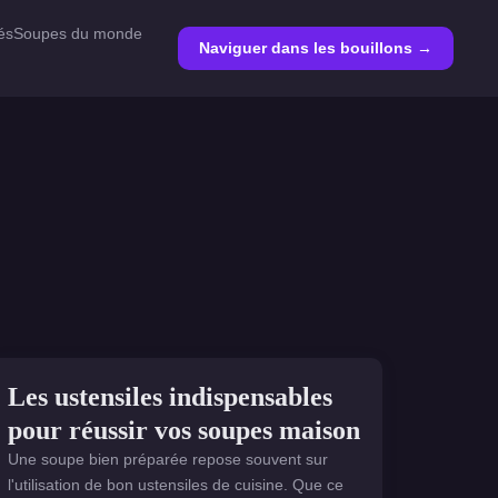
és
Soupes du monde
Naviguer dans les bouillons →
ÉQUIPEMENTS CUISINE
Les ustensiles indispensables
pour réussir vos soupes maison
Une soupe bien préparée repose souvent sur
l'utilisation de bon ustensiles de cuisine. Que ce