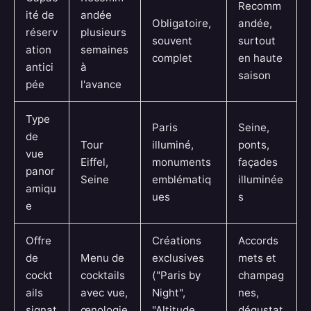
Recomm
ité de
andée
Obligatoire,
andée,
réserv
plusieurs
souvent
surtout
ation
semaines
complet
en haute
antici
à
saison
pée
l'avance
Type
Paris
Seine,
de
Tour
illuminé,
ponts,
vue
Eiffel,
monuments
façades
panor
Seine
emblématiq
illuminée
amiqu
ues
s
e
Offre
Créations
Accords
de
Menu de
exclusives
mets et
cockt
cocktails
("Paris by
champag
ails
avec vue,
Night",
nes,
signat
œnologie
"Altitude
dégustat